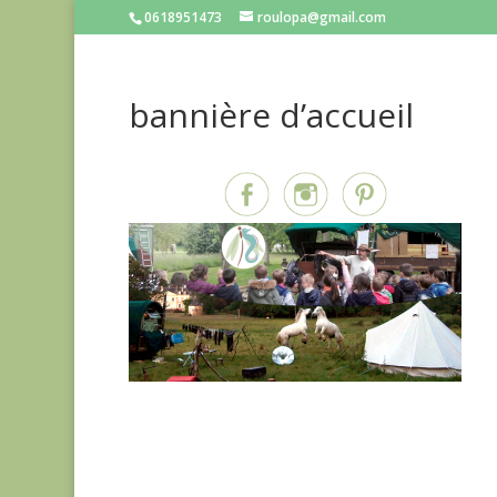
0618951473
roulopa@gmail.com
bannière d’accueil
Partagez sur...