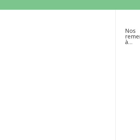
Nos
reme
à…