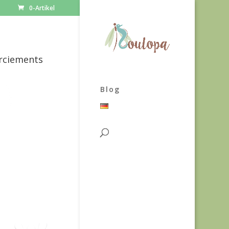
0-Artikel
rciements
Blog