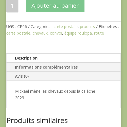
quantité
Ajouter au panier
de
Mickaël
mène
UGS :
CP06
Catégories :
carte postale
,
produits
Étiquettes :
les
carte postale
,
chevaux
,
convoi
,
équipe roulopa
,
route
chevaux
depuis
la
calèche
Description
2023
Informations complémentaires
Avis (0)
Mickaël mène les chevaux depuis la calèche
2023
Produits similaires