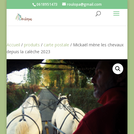
0618951473
roulopa@gmail.com
Partagez sur...
Accueil
/
produits
/
carte postale
/ Mickaël mène les chevaux
depuis la calèche 2023