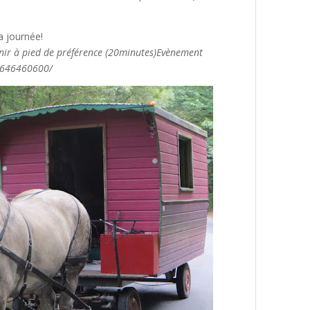
a journée!
enir à pied de préférence (20minutes)
Evènement
29646460600/