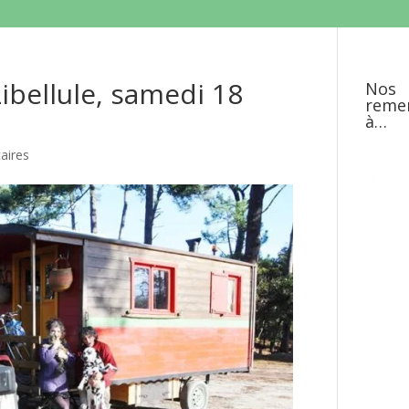
Libellule, samedi 18
Nos
reme
à…
aires