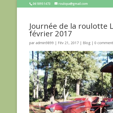
0618951473
roulopa@gmail.com
Journée de la roulotte 
février 2017
par
admin9899
|
Fév 21, 2017
|
Blog
|
0 comment