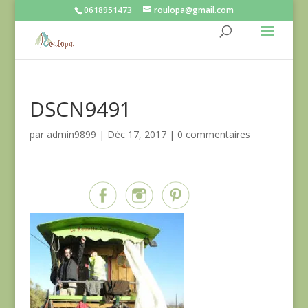
0618951473
roulopa@gmail.com
DSCN9491
par
admin9899
|
Déc 17, 2017
|
0 commentaires
Partagez sur...