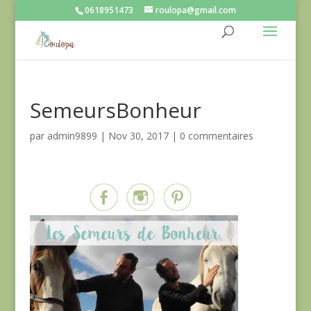
0618951473
roulopa@gmail.com
SemeursBonheur
par
admin9899
|
Nov 30, 2017
|
0 commentaires
Partagez sur...