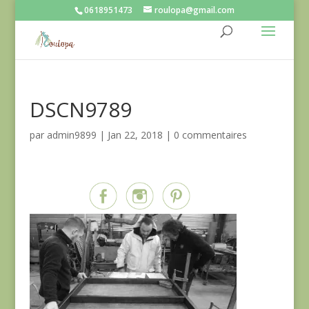
0618951473
roulopa@gmail.com
DSCN9789
par
admin9899
|
Jan 22, 2018
|
0 commentaires
Partagez sur...