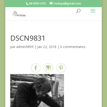
0618951473
roulopa@gmail.com
DSCN9831
par
admin9899
|
Jan 22, 2018
|
0 commentaires
Partagez sur...