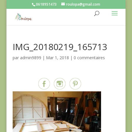
0618951473
roulopa@gmail.com
IMG_20180219_165713
par
admin9899
|
Mar 1, 2018
|
0 commentaires
Partagez sur...