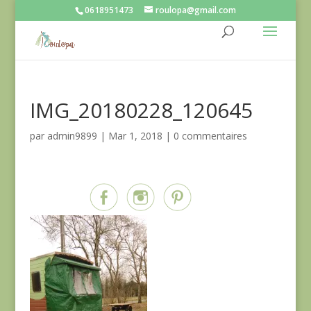
0618951473
roulopa@gmail.com
IMG_20180228_120645
par
admin9899
|
Mar 1, 2018
|
0 commentaires
Partagez sur...