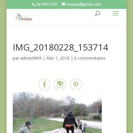
0618951473
roulopa@gmail.com
IMG_20180228_153714
par
admin9899
|
Mar 1, 2018
|
0 commentaires
Partagez sur...