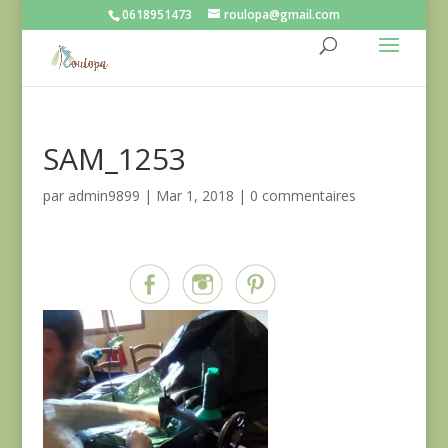
0618951473
roulopa@gmail.com
SAM_1253
par
admin9899
|
Mar 1, 2018
|
0 commentaires
Partagez sur...