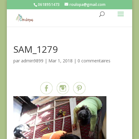
0618951473
roulopa@gmail.com
SAM_1279
par
admin9899
|
Mar 1, 2018
|
0 commentaires
Partagez sur...