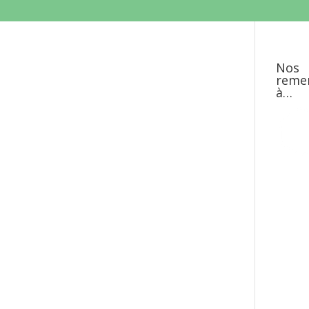
Nos
reme
à…