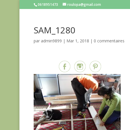
0618951473
roulopa@gmail.com
SAM_1280
par
admin9899
|
Mar 1, 2018
|
0 commentaires
Partagez sur...