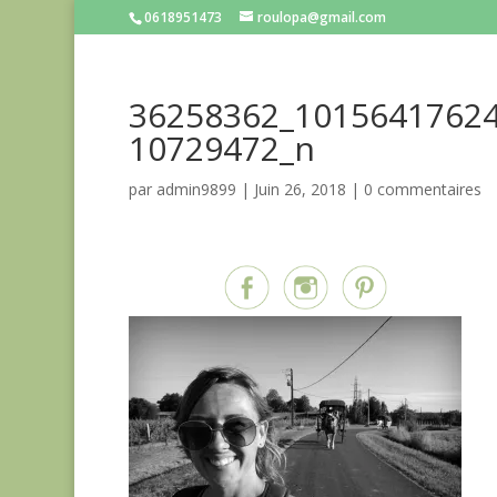
0618951473
roulopa@gmail.com
36258362_1015641762
10729472_n
par
admin9899
|
Juin 26, 2018
|
0 commentaires
Partagez sur...