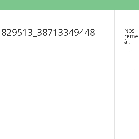
4829513_38713349448
Nos
reme
à…