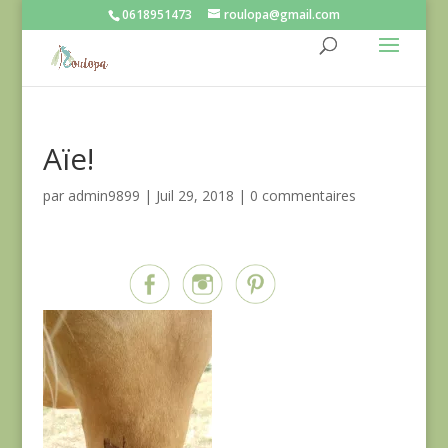
0618951473
roulopa@gmail.com
Aïe!
par
admin9899
|
Juil 29, 2018
|
0 commentaires
Partagez sur...