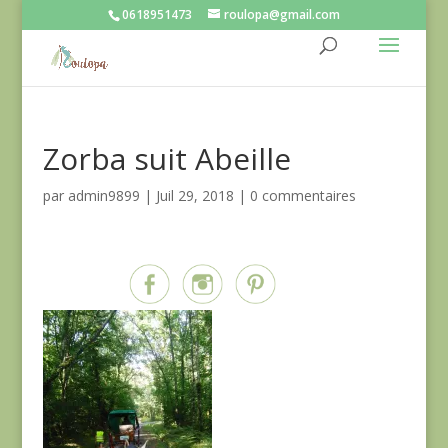
0618951473
roulopa@gmail.com
Zorba suit Abeille
par
admin9899
|
Juil 29, 2018
|
0 commentaires
Partagez sur...