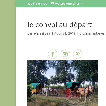
0618951473
roulopa@gmail.com
le convoi au départ
par
admin9899
|
Août 31, 2018
|
0 commentaires
Partagez sur...