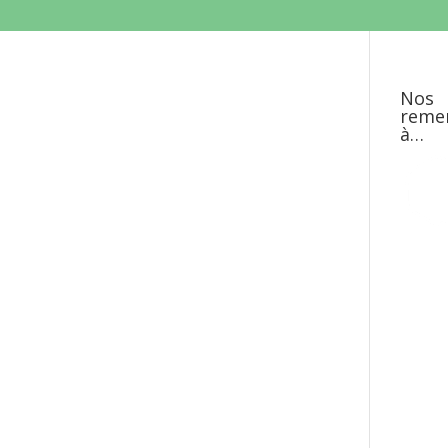
Nos
reme
à…