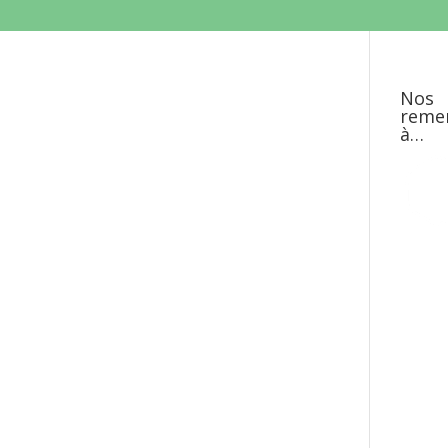
Nos
reme
à…