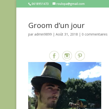
0618951473
roulopa@gmail.com
Groom d’un jour
par
admin9899
|
Août 31, 2018
|
0 commentaires
Partagez sur...