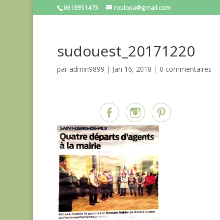
0618951473
roulopa@gmail.com
sudouest_20171220
par
admin9899
|
Jan 16, 2018
|
0 commentaires
Partagez sur...