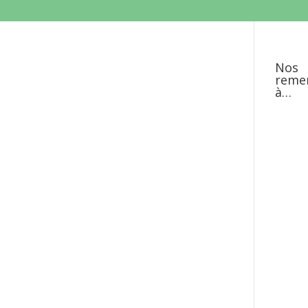
Nos
reme
à…