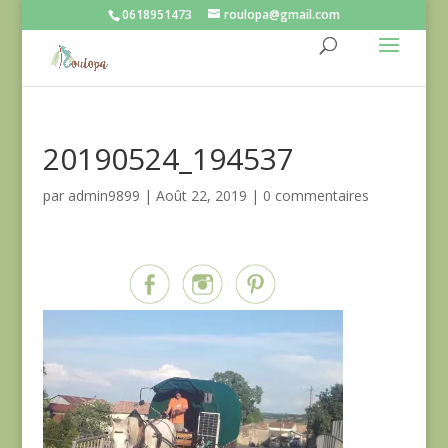
0618951473
roulopa@gmail.com
20190524_194537
par
admin9899
|
Août 22, 2019
|
0 commentaires
Partagez sur...