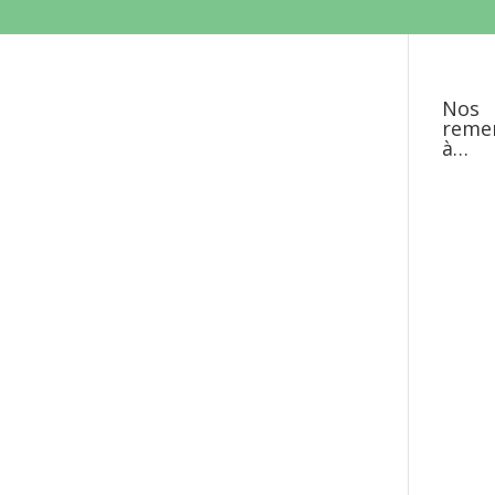
Nos
reme
à…