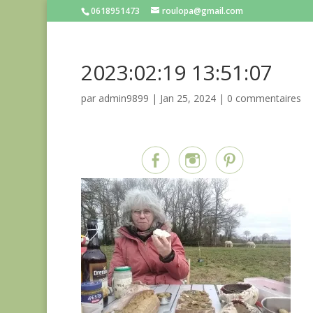
0618951473
roulopa@gmail.com
2023:02:19 13:51:07
par
admin9899
|
Jan 25, 2024
|
0 commentaires
Partagez sur...