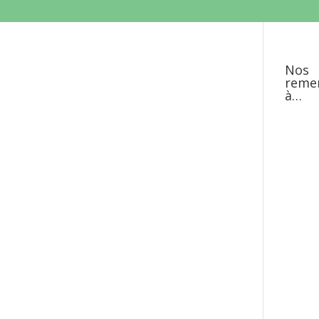
Nos
reme
à…