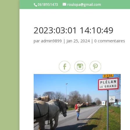
0618951473
roulopa@gmail.com
2023:03:01 14:10:49
par
admin9899
|
Jan 25, 2024
|
0 commentaires
Partagez sur...