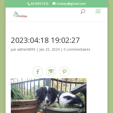
0618951473
roulopa@gmail.com
2023:04:18 19:02:27
par
admin9899
|
Jan 25, 2024
|
0 commentaires
Partagez sur...