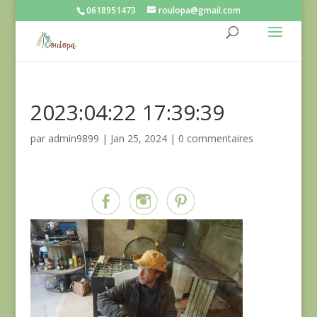
0618951473
roulopa@gmail.com
2023:04:22 17:39:39
par
admin9899
|
Jan 25, 2024
|
0 commentaires
Partagez sur...