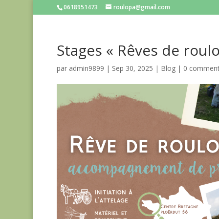
0618951473
roulopa@gmail.com
Stages « Rêves de roulo
par
admin9899
|
Sep 30, 2025
|
Blog
|
0 comment