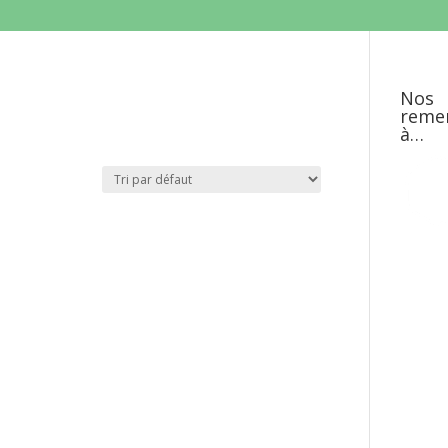
Nos
reme
à…