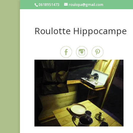
0618951473
roulopa@gmail.com
Roulotte Hippocampe
Partagez sur...