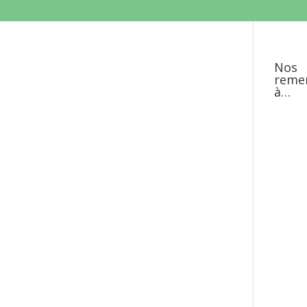
Nos
reme
à…