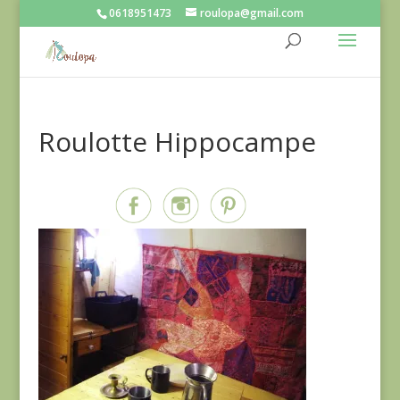
0618951473
roulopa@gmail.com
Roulotte Hippocampe
Partagez sur...