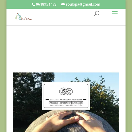
0618951473
roulopa@gmail.com