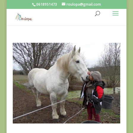
0618951473
roulopa@gmail.com