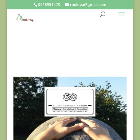
0618951473
roulopa@gmail.com