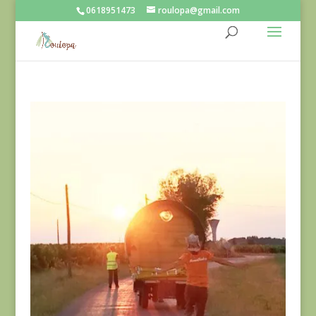
0618951473
roulopa@gmail.com